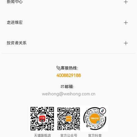
新闻中心
工业物联网
管道
产品注册
消费电子
产品查询
公司新闻
走进维宏
航空航天
维修查询
产品资讯
智能化应用
订单系统
展会活动
公司简介
投资者关系
伺服报警查询
加入我们
联系我们
股市行业
信息公告
客服热线
：
4008829188
投资者互动
投资者保护
邮箱
：
weihong@weihong.com.cn
天猫旗舰店
官方公众号
官方抖音