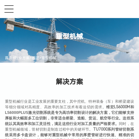
重型机械
首页
>
行业方案
>
基建
>
重型机械
解决方案
重型机械行业是工业发展的重要支柱，其中挖机、特种装备（车）和桥梁建设
等细分领域对高精度、高效率的加工技术有着迫切的需求。
维宏
LS6000M
和
LS6000PLUS
激光切割系统是专为高功率切割设计的解决方案，它们能够支持
厚板和大幅面多工位切割，非常适合桥梁、造船、货运、航空等行业。这些系
统以其高效率和加工灵活性，满足这些行业对加工质量的严格要求。
同时，
在
重型机械领域，管材切割是制造过程中的关键环节。
TU7000
系列管材切割系
统采用多卡盘设计，能够对重型机械中常用的厚壁管材进行快速、精准的切