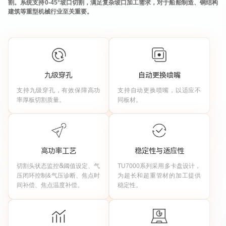
割。系统支持
0-45°
坡口切割，满足复杂坡口加工需求，对于船舶制造、钢结构
建筑等重型机械行业至关重要。
九级穿孔
自动更换喷嘴
支持九
级穿孔，有效保障高功
支持自动更换喷嘴
，以适应不
率厚板切割质量
。
同板材。
高功率工艺
稳定性与适应性
切割头状态监控
&
阈值设定、气
TU7000
系列采用多卡盘设计，
压闭环控制
&
气压诊断、焦点时
为超长和超重管材的加工提供
间补偿、焦点温度补偿
。
稳定性。