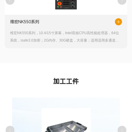
维宏NK550系列
维宏
NK550
系列
，
10.4/15
寸屏幕，
Intel
双核
CPU
高性能处理器，
64
位
系统，
isafe3.0
加密
；
2G
内存、
30G
硬盘，大容量；
适用适用多通道复
合机床
，
系统支持多轴多通道：最大支持
4
个机械组，
8
个通道控制
，
具
备禁区检查、独占区设定，自主创新设计的多通道防撞功能，
支持多种
五轴机型，单五轴、双五轴
RTCP
，支持多种补偿类型，摩擦补偿、平
直度补偿、垂直度补偿。
加工工件