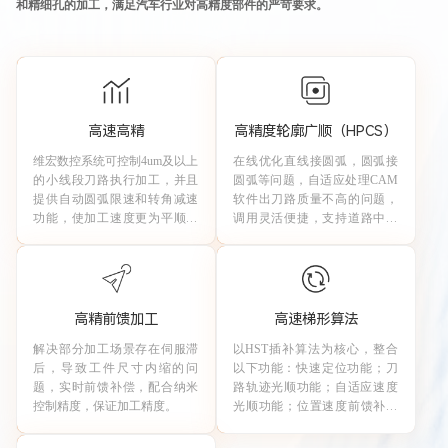
和精细孔的加工，满足汽车行业对高精度部件的严苛要求。
高速高精
高精度轮廓广顺（HPCS）
维宏数控系统可控制
4um及以上
在线优化直线接圆弧，圆弧接
的小线段刀路执行加工，并且
圆弧等问题，自适应处理
CAM
提供自动圆弧限速和转角减速
软件出刀路质量不高的问题，
功能，使加工速度更为平顺，
调用灵活便捷，支持道路中插
提供多种模具加工参数组，满
入指令调用（G05P1Qxx），提
足不同工艺需求。
升工件表面光洁度。
高精前馈加工
高速梯形算法
解决部分加工场景存在伺服滞
以
HST插补算法为核心，整合
后，导致工件尺寸内缩的问
以下功能：
快速定位功能；
刀
题，实时前馈补偿，配合纳米
路轨迹光顺功能；
自适应速度
控制精度，保证加工精度。
光顺功能；
位置速度前馈补偿
功能。