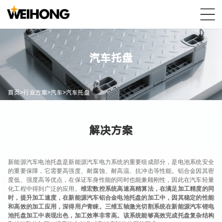
汽车托盘
首页
>
行业方案
>
汽车
>
汽车托盘
解决方案
新能源汽车电池托盘是新能源汽车电力系统的重要组成部分，是电池系统安全
的重要保障，它需要高强度、耐腐蚀、耐高温、抗冲击等性能。铝合金因其密
度低、强度高等优点，在保证车身性能的同时也能兼顾刚性，因此在汽车轻量
化工程中得到广泛的应用。
维宏数控系统高速高精算法，在满足加工精度的同
时，提升加工速度，在新能源汽车铝合金电池托盘的加工中，因其稳定的性能
和高效的加工应用，深得用户青睐。三维五轴激光切割系统在新能源汽车锂电
池托盘加工中表现出色，加工效率非常高。该系统能够高效完成托盘复杂结构