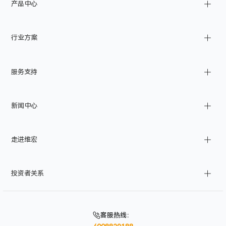
产品中心
金属切削
行业方案
激光加工
家装制造
基建
服务支持
工业自动化
船舶
CAD/CAM
汽车
产品文档
新闻中心
工业物联网
管道
产品注册
消费电子
产品查询
公司新闻
走进维宏
航空航天
维修查询
产品资讯
智能化应用
订单系统
展会活动
公司简介
投资者关系
伺服报警查询
加入我们
联系我们
股市行业
信息公告
客服热线
：